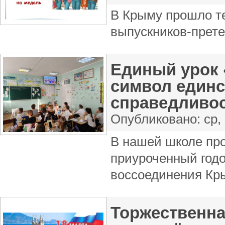
В Крыму прошло т
выпускников-прете
Единый урок 
символ единс
справедливо
Опубликовано:
ср,
В нашей школе пр
приуроченный год
воссоединения Кр
Торжественна