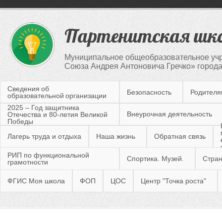
Партенитская шк
Муниципальное общеобразовательное учр
Союза Андрея Антоновича Гречко» город
Сведения об
Безопасность
Родител
образовательной организации
2025 – Год защитника
Внеурочная деятельность
Отечества и 80-летия Великой
Победы
Лагерь труда и отдыха
Наша жизнь
Обратная связь
РИП по функциональной
Спортика. Музей.
Стран
грамотности
ФГИС Моя школа
ФОП
ЦОС
Центр "Точка роста"