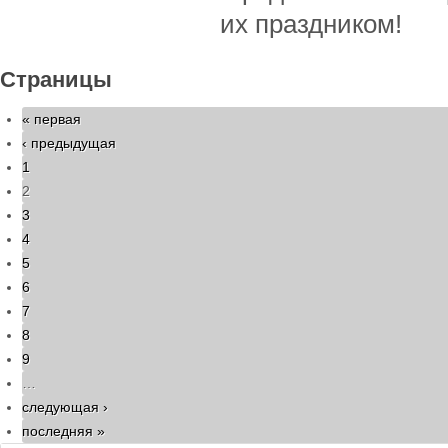
их праздником!
Страницы
« первая
‹ предыдущая
1
2
3
4
5
6
7
8
9
…
следующая ›
последняя »