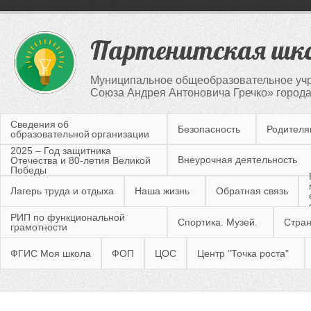
Партенитская шк
Муниципальное общеобразовательное учр
Союза Андрея Антоновича Гречко» город
Сведения об
Безопасность
Родител
образовательной организации
2025 – Год защитника
Внеурочная деятельность
Отечества и 80-летия Великой
Победы
Лагерь труда и отдыха
Наша жизнь
Обратная связь
РИП по функциональной
Спортика. Музей.
Стран
грамотности
ФГИС Моя школа
ФОП
ЦОС
Центр "Точка роста"