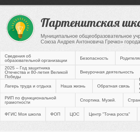
Партенитская шк
Муниципальное общеобразовательное учр
Союза Андрея Антоновича Гречко» город
Сведения об
Безопасность
Родител
образовательной организации
2025 – Год защитника
Внеурочная деятельность
Отечества и 80-летия Великой
Победы
Лагерь труда и отдыха
Наша жизнь
Обратная связь
РИП по функциональной
Спортика. Музей.
Стран
грамотности
ФГИС Моя школа
ФОП
ЦОС
Центр "Точка роста"