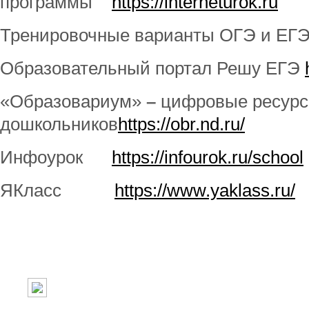
программы
https://interneturok.ru
Тренировочные варианты ОГЭ и Е
Образовательный портал Решу ЕГЭ
«Образовариум»
–
цифровые ресурс
дошкольников
https://obr.nd.ru/
Инфоурок
https://infourok.ru/school
ЯКласс
https://www.yaklass.ru/