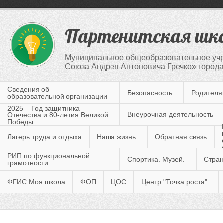
Партенитская шк
Муниципальное общеобразовательное учр
Союза Андрея Антоновича Гречко» город
Сведения об
Безопасность
Родител
образовательной организации
2025 – Год защитника
Внеурочная деятельность
Отечества и 80-летия Великой
Победы
Лагерь труда и отдыха
Наша жизнь
Обратная связь
РИП по функциональной
Спортика. Музей.
Стран
грамотности
ФГИС Моя школа
ФОП
ЦОС
Центр "Точка роста"