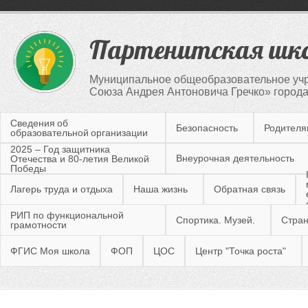
Партенитская шк
Муниципальное общеобразовательное учр
Союза Андрея Антоновича Гречко» город
Сведения об
Безопасность
Родител
образовательной организации
2025 – Год защитника
Внеурочная деятельность
Отечества и 80-летия Великой
Победы
Лагерь труда и отдыха
Наша жизнь
Обратная связь
РИП по функциональной
Спортика. Музей.
Стран
грамотности
ФГИС Моя школа
ФОП
ЦОС
Центр "Точка роста"