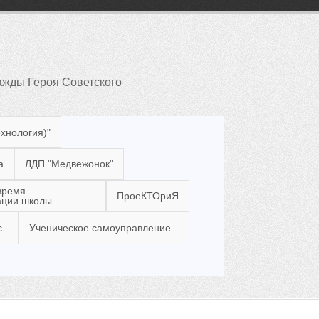
жды Героя Советского
ехнология)"
а
ЛДП "Медвежонок"
время
ПроеКТОриЯ
ации школы
с
Ученическое самоуправление