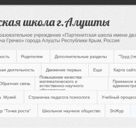
кая школа г.Алушты
азовательное учреждение «Партенитская школа имени два
а Гречко» города Алушты Республики Крым, Россия
ность
Родителям
Дополнительные разделы
"Труд (т
ная деятельность
Движение первых
Еще
Карта сайт
Повышение качества
Приемное 
математического и
Обратная связь
администр
естественно-научного
образования
. Музей.
Страничка педагога психолога
Учебный процес
р "Точка роста"
Школьное научное общество
ЭлЖур