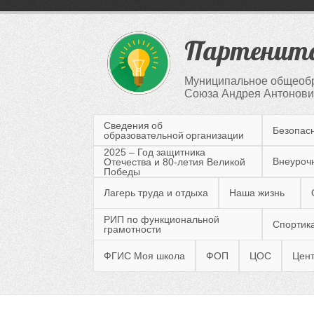
Партенитс
Муниципальное общеобр
Союза Андрея Антонович
Сведения об
Безопас
образовательной организации
2025 – Год защитника
Внеуроч
Отечества и 80-летия Великой
Победы
Лагерь труда и отдыха
Наша жизнь
РИП по функциональной
Спортика
грамотности
ФГИС Моя школа
ФОП
ЦОС
Цент