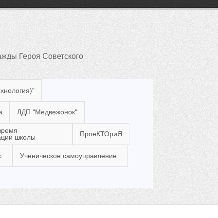
жды Героя Советского
ехнология)"
а
ЛДП "Медвежонок"
время
ПроеКТОриЯ
ации школы
с
Ученическое самоуправление