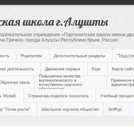
кая школа г.Алушты
азовательное учреждение «Партенитская школа имени два
а Гречко» города Алушты Республики Крым, Россия
ность
Родителям
Дополнительные разделы
"Труд (т
ная деятельность
Движение первых
Еще
Карта сайт
Повышение качества
Приемное 
математического и
Обратная связь
администр
естественно-научного
образования
. Музей.
Страничка педагога психолога
Учебный процес
р "Точка роста"
Школьное научное общество
ЭлЖур