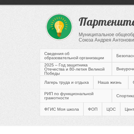
Партенитс
Муниципальное общеобр
Союза Андрея Антонович
Сведения об
Безопас
образовательной организации
2025 – Год защитника
Внеуроч
Отечества и 80-летия Великой
Победы
Лагерь труда и отдыха
Наша жизнь
РИП по функциональной
Спортика
грамотности
ФГИС Моя школа
ФОП
ЦОС
Цент