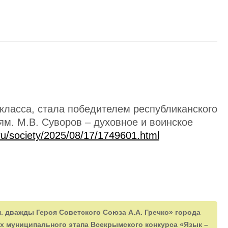
 класса, стала победителем республиканского
ям. М.В. Суворов – духовное и воинское
.ru/society/2025/08/17/1749601.html
. дважды Героя Советского Союза А.А. Гречко» города
ах муниципального этапа Всекрымского конкурса «Язык –