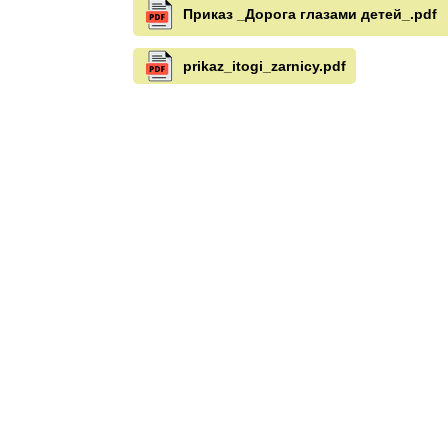
Приказ _Дорога глазами детей_.pdf
prikaz_itogi_zarnicy.pdf