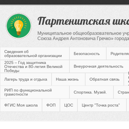
Партенитская шк
Муниципальное общеобразовательное учр
Союза Андрея Антоновича Гречко» город
Сведения об
Безопасность
Родител
образовательной организации
2025 – Год защитника
Внеурочная деятельность
Отечества и 80-летия Великой
Победы
Лагерь труда и отдыха
Наша жизнь
Обратная связь
РИП по функциональной
Спортика. Музей.
Стран
грамотности
ФГИС Моя школа
ФОП
ЦОС
Центр "Точка роста"