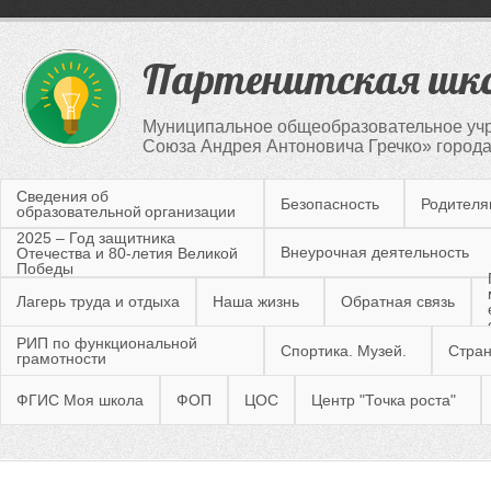
Партенитская шк
Муниципальное общеобразовательное учр
Союза Андрея Антоновича Гречко» город
Сведения об
Безопасность
Родител
образовательной организации
2025 – Год защитника
Внеурочная деятельность
Отечества и 80-летия Великой
Победы
Лагерь труда и отдыха
Наша жизнь
Обратная связь
РИП по функциональной
Спортика. Музей.
Стран
грамотности
ФГИС Моя школа
ФОП
ЦОС
Центр "Точка роста"