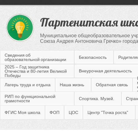
Партенитская шк
Муниципальное общеобразовательное учр
Союза Андрея Антоновича Гречко» город
Сведения об
Безопасность
Родител
образовательной организации
2025 – Год защитника
Внеурочная деятельность
Отечества и 80-летия Великой
Победы
Лагерь труда и отдыха
Наша жизнь
Обратная связь
РИП по функциональной
Спортика. Музей.
Стран
грамотности
ФГИС Моя школа
ФОП
ЦОС
Центр "Точка роста"