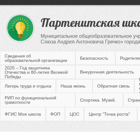
Партенитская шк
Муниципальное общеобразовательное учр
Союза Андрея Антоновича Гречко» город
Сведения об
Безопасность
Родител
образовательной организации
2025 – Год защитника
Внеурочная деятельность
Отечества и 80-летия Великой
Победы
Лагерь труда и отдыха
Наша жизнь
Обратная связь
РИП по функциональной
Спортика. Музей.
Стран
грамотности
ФГИС Моя школа
ФОП
ЦОС
Центр "Точка роста"