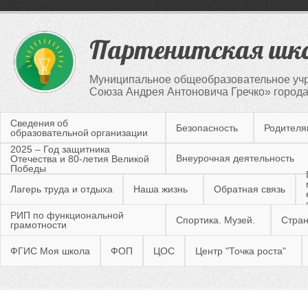
Партенитская шк
Муниципальное общеобразовательное учр
Союза Андрея Антоновича Гречко» город
Сведения об
Безопасность
Родител
образовательной организации
2025 – Год защитника
Внеурочная деятельность
Отечества и 80-летия Великой
Победы
Лагерь труда и отдыха
Наша жизнь
Обратная связь
РИП по функциональной
Спортика. Музей.
Стран
грамотности
ФГИС Моя школа
ФОП
ЦОС
Центр "Точка роста"