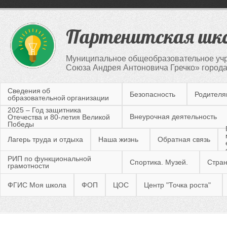
Партенитская шк
Муниципальное общеобразовательное учр
Союза Андрея Антоновича Гречко» город
Сведения об
Безопасность
Родител
образовательной организации
2025 – Год защитника
Внеурочная деятельность
Отечества и 80-летия Великой
Победы
Лагерь труда и отдыха
Наша жизнь
Обратная связь
РИП по функциональной
Спортика. Музей.
Стран
грамотности
ФГИС Моя школа
ФОП
ЦОС
Центр "Точка роста"