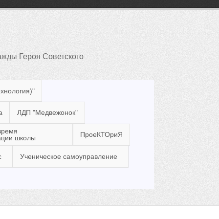
жды Героя Советского
ехнология)"
а
ЛДП "Медвежонок"
время
ПроеКТОриЯ
ации школы
с
Ученическое самоуправление