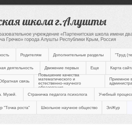
кая школа г.Алушты
азовательное учреждение «Партенитская школа имени два
а Гречко» города Алушты Республики Крым, Россия
ность
Родителям
Дополнительные разделы
"Труд (т
ная деятельность
Движение первых
Еще
Карта сайт
Повышение качества
Приемное 
математического и
Обратная связь
администр
естественно-научного
образования
. Музей.
Страничка педагога психолога
Учебный процес
р "Точка роста"
Школьное научное общество
ЭлЖур