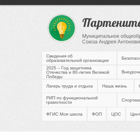
Партенитс
Муниципальное общеобр
Союза Андрея Антонович
Сведения об
Безопас
образовательной организации
2025 – Год защитника
Внеуроч
Отечества и 80-летия Великой
Победы
Лагерь труда и отдыха
Наша жизнь
РИП по функциональной
Спортика
грамотности
ФГИС Моя школа
ФОП
ЦОС
Цент