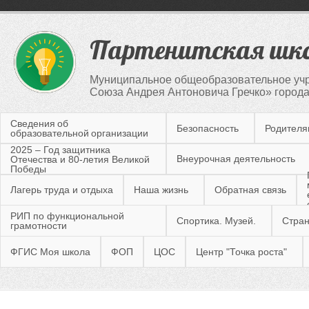
Партенитская шк
Муниципальное общеобразовательное учр
Союза Андрея Антоновича Гречко» город
Сведения об
Безопасность
Родител
образовательной организации
2025 – Год защитника
Внеурочная деятельность
Отечества и 80-летия Великой
Победы
Лагерь труда и отдыха
Наша жизнь
Обратная связь
РИП по функциональной
Спортика. Музей.
Стран
грамотности
ФГИС Моя школа
ФОП
ЦОС
Центр "Точка роста"