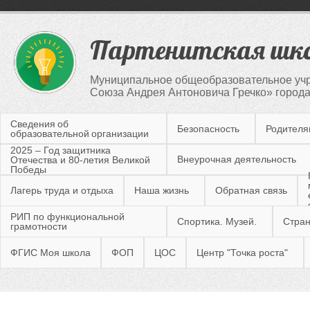
Партенитская шк
Муниципальное общеобразовательное учр
Союза Андрея Антоновича Гречко» город
Сведения об
Безопасность
Родител
образовательной организации
2025 – Год защитника
Внеурочная деятельность
Отечества и 80-летия Великой
Победы
Лагерь труда и отдыха
Наша жизнь
Обратная связь
РИП по функциональной
Спортика. Музей.
Стран
грамотности
ФГИС Моя школа
ФОП
ЦОС
Центр "Точка роста"