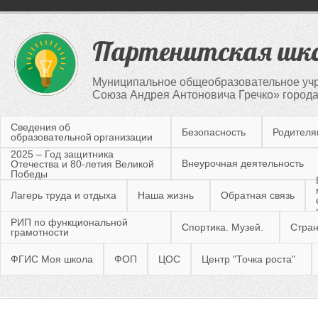
Партенитская шк
Муниципальное общеобразовательное учр
Союза Андрея Антоновича Гречко» город
Сведения об
Безопасность
Родител
образовательной организации
2025 – Год защитника
Внеурочная деятельность
Отечества и 80-летия Великой
Победы
Лагерь труда и отдыха
Наша жизнь
Обратная связь
РИП по функциональной
Спортика. Музей.
Стран
грамотности
ФГИС Моя школа
ФОП
ЦОС
Центр "Точка роста"