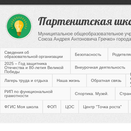
Партенитская шк
Муниципальное общеобразовательное учр
Союза Андрея Антоновича Гречко» город
Сведения об
Безопасность
Родител
образовательной организации
2025 – Год защитника
Внеурочная деятельность
Отечества и 80-летия Великой
Победы
Лагерь труда и отдыха
Наша жизнь
Обратная связь
РИП по функциональной
Спортика. Музей.
Стран
грамотности
ФГИС Моя школа
ФОП
ЦОС
Центр "Точка роста"