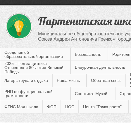
Партенитская шк
Муниципальное общеобразовательное учр
Союза Андрея Антоновича Гречко» город
Сведения об
Безопасность
Родител
образовательной организации
2025 – Год защитника
Внеурочная деятельность
Отечества и 80-летия Великой
Победы
Лагерь труда и отдыха
Наша жизнь
Обратная связь
РИП по функциональной
Спортика. Музей.
Стран
грамотности
ФГИС Моя школа
ФОП
ЦОС
Центр "Точка роста"